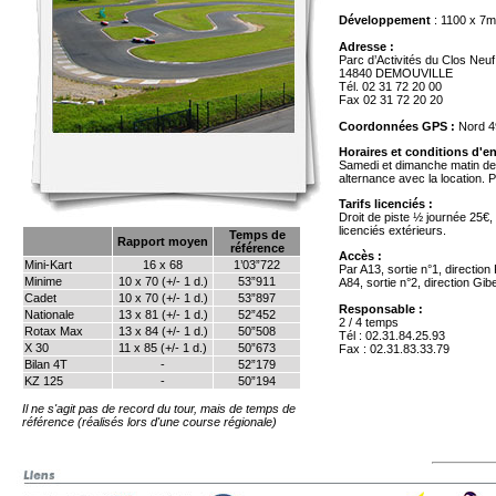
Développement
: 1100 x 7m
Adresse :
Parc d’Activités du Clos Neuf
14840 DEMOUVILLE
Tél. 02 31 72 20 00
Fax 02 31 72 20 20
Coordonnées GPS
:
Nord 4
Horaires et conditions d'e
Samedi et dimanche matin de 
alternance avec la location. Po
Tarifs licenciés :
Droit de piste ½ journée 25€, 
licenciés extérieurs.
Temps de
Rapport moyen
référence
Accès :
Mini-Kart
16 x 68
1’03”722
Par A13, sortie n°1, directio
Minime
10 x 70 (+/- 1 d.)
53”911
A84, sortie n°2, direction Gibe
Cadet
10 x 70 (+/- 1 d.)
53”897
Responsable :
Nationale
13 x 81 (+/- 1 d.)
52”452
2 / 4 temps
Rotax Max
13 x 84 (+/- 1 d.)
50”508
Tél : 02.31.84.25.93
X 30
11 x 85 (+/- 1 d.)
50”673
Fax : 02.31.83.33.79
Bilan 4T
-
52”179
KZ 125
-
50”194
Il ne s'agit pas de record du tour, mais de temps de
référence (réalisés lors d'une course régionale)