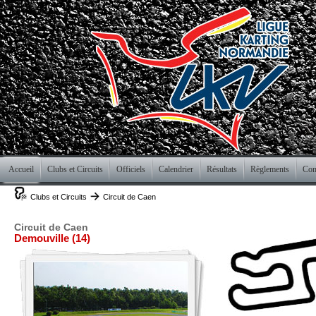
Accueil
Clubs et Circuits
Officiels
Calendrier
Résultats
Règlements
Com
Clubs et Circuits
Circuit de Caen
Circuit de Caen
Demouville (14)