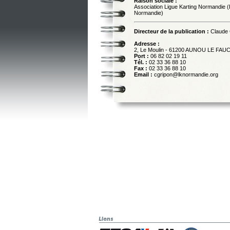
Raison sociale :
Association Ligue Karting Normandie 
Normandie)
Directeur de la publication :
Claude
Adresse :
2, Le Moulin - 61200 AUNOU LE FA
Port :
06 82 02 19 11
Tél. :
02 33 36 88 10
Fax :
02 33 36 88 10
Email :
cgripon@lknormandie.org