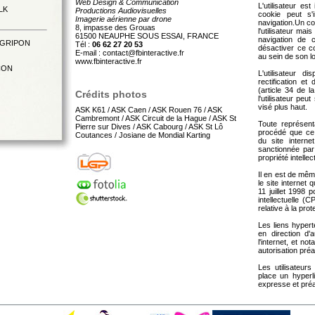
Web Design & Communication
L'utilisateur es
(LK
Productions Audiovisuelles
cookie peut s'
Imagerie aérienne par drone
navigation.Un co
8, impasse des Grouas
l'utilisateur mai
61500 NEAUPHE SOUS ESSAI, FRANCE
navigation de ce
 GRIPON
Tél :
06 62 27 20 53
désactiver ce co
E-mail : contact@fbinteractive.fr
au sein de son lo
www.fbinteractive.fr
UCON
L'utilisateur d
rectification e
(article 34 de la
Crédits photos
l'utilisateur pe
visé plus haut.
ASK K61
/
ASK Caen
/
ASK Rouen 76
/
ASK
Cambremont
/
ASK Circuit de la Hague
/
ASK St
Toute représent
Pierre sur Dives
/
ASK Cabourg
/
ASK St Lô
procédé que ce s
Coutances
/ Josiane de Mondial Karting
du site interne
sanctionnée par
propriété intellec
Il en est de mê
le site internet 
11 juillet 1998 
intellectuelle 
relative à la pro
Les liens hypert
en direction d
l'internet, et no
autorisation préa
Les utilisateurs
place un hyperli
expresse et préal