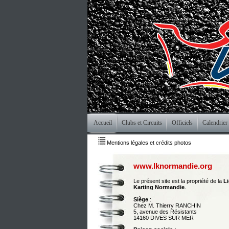
Accueil
Clubs et Circuits
Officiels
Calendrier
Mentions légales et crédits photos
www.lknormandie.org
Le présent site est la propriété de la
L
Karting Normandie
.
Siège
:
Chez M. Thierry RANCHIN
5, avenue des Résistants
14160 DIVES SUR MER