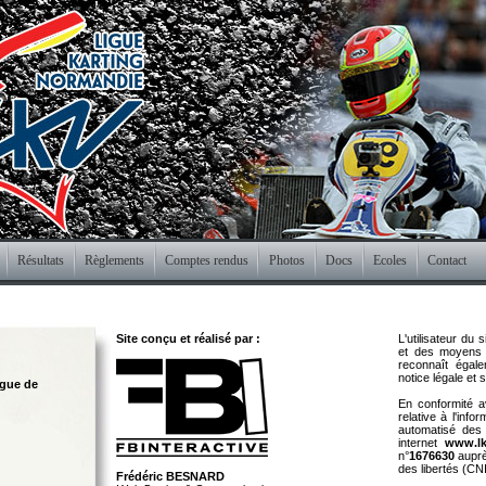
Résultats
Règlements
Comptes rendus
Photos
Docs
Ecoles
Contact
Site conçu et réalisé par :
L'utilisateur du
et des moyens n
reconnaît égal
notice légale et 
igue de
En conformité a
relative à l'info
automatisé des 
internet
www.lk
n°
1676630
auprè
des libertés (CNI
Frédéric BESNARD