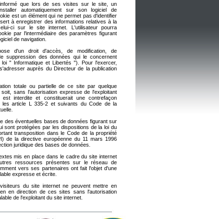
t informé que lors de ses visites sur le site, un
installer automatiquement sur son logiciel de
okie est un élément qui ne permet pas d'identifier
s sert à enregistrer des informations relatives à la
lui-ci sur le site internet. L'utilisateur pourra
okie par l'intermédiaire des paramètres figurant
giciel de navigation.
ispose d'un droit d'accès, de modification, de
t de suppression des données qui le concernent
 loi " Informatique et Libertés "). Pour l'exercer,
ut s'adresser auprès du Directeur de la publication
ation totale ou partielle de ce site par quelque
oit, sans l'autorisation expresse de l'exploitant
t est interdite et constituerait une contrefaçon
 les article L 335-2 et suivants du Code de la
tuelle.
me des éventuelles bases de données figurant sur
qui sont protégées par les dispositions de la loi du
portant transposition dans le Code de la propriété
(CPI) de la directive européenne du 11 mars 1996
tection juridique des bases de données.
extes mis en place dans le cadre du site internet
'autres ressources présentes sur le réseau de
tamment vers ses partenaires ont fait l'objet d'une
lable expresse et écrite.
 visiteurs du site internet ne peuvent mettre en
en en direction de ces sites sans l'autorisation
able de l'exploitant du site internet.